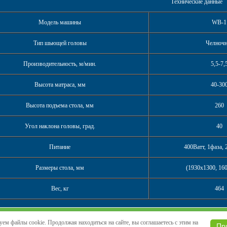
Технические данные
Модель машины
WB-1
Тип шьющей головы
Челночн
Производительность, м/мин.
5,5-7,
Высота матраса, мм
40-30
Высота подъема стола, мм
260
Угол наклона головы, град.
40
Питание
400Ватт, 1фаза,
Размеры стола, мм
(1930х1300, 16
Вес, кг
464
ем файлы cookie. Продолжая находиться на сайте, вы соглашаетесь с этим на
Пр