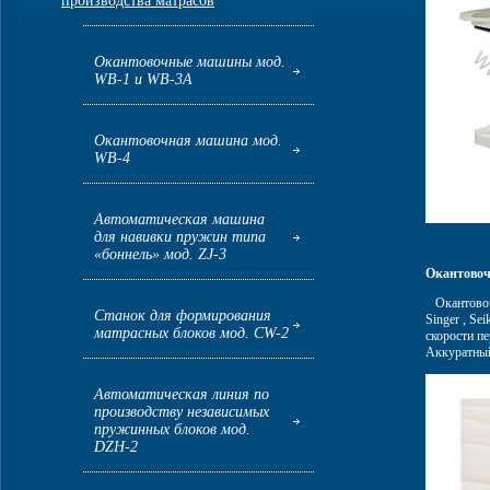
производства матрасов
Окантовочные машины мод.
WB-1 и WB-3А
Окантовочная машина мод.
WB-4
Автоматическая машина
для навивки пружин типа
«боннель» мод. ZJ-3
Окантово
Окантовочн
Станок для формирования
Singer , S
матрасных блоков мод. CW-2
скорости п
Аккуратный
Автоматическая линия по
производству независимых
пружинных блоков мод.
DZH-2