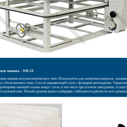
чная машина – WB-3A
ая машина полуавтоматического типа. Используется для окантовки матрасов, спальных
eiko ) бесчелночного типа. Стол из нержавеющей стали с функцией автоподъема. Управл
еремещения шьющей головы вокруг стола, в том числе при угловом замедлении, осущес
 и ровный шов. Низкий уровень шума и вибрации, стабильность работы во всех режима