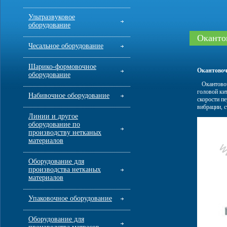
Ультразвуковое
оборудование
Оканто
Чесальное оборудование
Шарико-формовочное
Окантовоч
оборудование
Окантовочн
головой ки
Набивочное оборудование
скорости п
вибрации, 
Линии и другое
оборудование по
производству нетканых
материалов
Оборудование для
производства нетканых
материалов
Упаковочное оборудование
Оборудование для