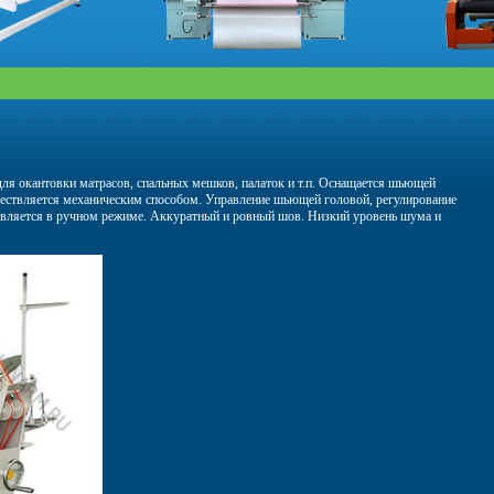
ля окантовки матрасов, спальных мешков, палаток и т.п. Оснащается шьющей
ществляется механическим способом. Управление шьющей головой, регулирование
твляется в ручном режиме. Аккуратный и ровный шов. Низкий уровень шума и