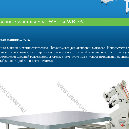
вочные машины мод. WB-1 и WB-3А
ная машина – WB-1
ая машина механического типа. Используется для окантовки матрасов. Используется д
тайского либо импортного производства челночного типа. Изменение высоты стола осу
еремещения шьющей головы вокруг стола, в том числе при угловом замедлении, осущес
стабильность работы во всех режимах.