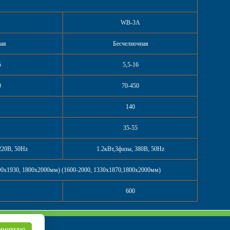
WB-3A
ая
Бесчелночная
5
5,5-16
0
70-450
140
35-55
 220В, 50Hz
1.2кВт,3фазы, 380В, 50Hz
00х1930, 1800х2000мм) (1600-2000, 1330х1870,1800х2000мм)
600
инимаю