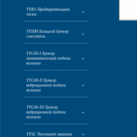
YYKS Предварительная
чёска
YYHM Большой бункер
смеситель
YYGM-I Бункер
пневматической подачи
волокна
YYGM-II Бункер
вибрационной подачи
волокна
YYGM-III Бункер
вибрационной подачи
волокна
YYSL Чесальная машина