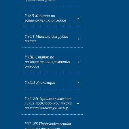
YYSB Машина по
разволокнению отходов
YYQT Машина для рубки
ткани
YYBL Станок по
разволокнению кромочных
отходов
YYDB Упаковщик
YYL-ZH Производственная
линия подкладочной ткани
на синтетическую кожу
YYL-NS Производственная
линия по нетканому