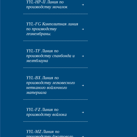
YYL-HP-II Линия по
производству мочалок
YYL-FG Композитная линия
по производству
геомембраны.
YYL-TF Линия по
производству спанбонда и
мелтблауна
YYL-BX Линия по
производству легковесного
нетканого войлочного
материала
YYL-FZ Линия по
производству войлока
YYL-MZ Линия по
производству джутового