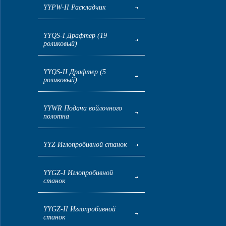
YYPW-II Раскладчик
YYQS-I Драфтер (19
роликовый)
YYQS-II Драфтер (5
роликовый)
YYWR Подача войлочного
полотна
YYZ Иглопробивной станок
YYGZ-I Иглопробивной
станок
YYGZ-II Иглопробивной
станок