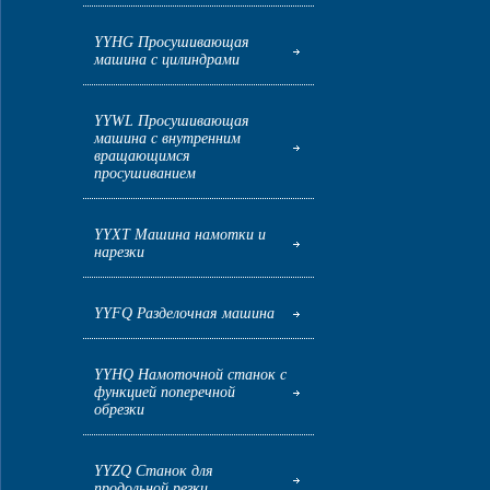
YYHG Просушивающая
машина с цилиндрами
YYWL Просушивающая
машина с внутренним
вращающимся
просушиванием
YYXT Машина намотки и
нарезки
YYFQ Разделочная машина
YYHQ Намоточной станок с
функцией поперечной
обрезки
YYZQ Станок для
продольной резки