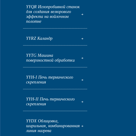
YYQR Иглопробивной станок
для создания велюрового
эффекта на войлочном
полотне
YYRZ Каландр
YYTG Машина
поверхностной обработки
YYH-I Печь термического
скрепления
YYH-II Печь термического
скрепления
YYDX Облицовка,
ширильная, комбинированная
линия нагрева