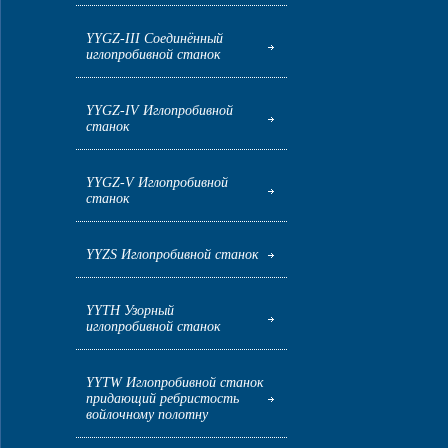
YYGZ-III Соединённый
иглопробивной станок
YYGZ-IV Иглопробивной
станок
YYGZ-V Иглопробивной
станок
YYZS Иглопробивной станок
YYTH Узорный
иглопробивной станок
YYTW Иглопробивной станок
придающий ребристость
войлочному полотну