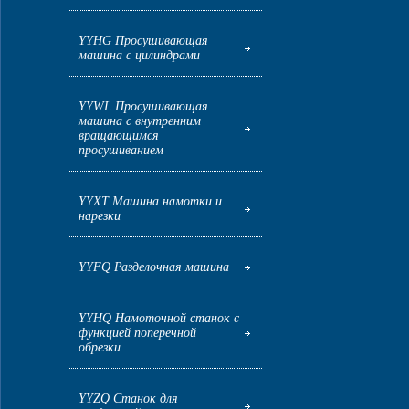
YYHG Просушивающая
машина с цилиндрами
YYWL Просушивающая
машина с внутренним
вращающимся
просушиванием
YYXT Машина намотки и
нарезки
YYFQ Разделочная машина
YYHQ Намоточной станок с
функцией поперечной
обрезки
YYZQ Станок для