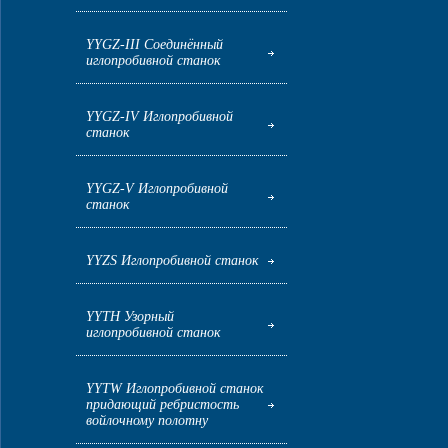
YYGZ-III Соединённый
иглопробивной станок
YYGZ-IV Иглопробивной
станок
YYGZ-V Иглопробивной
станок
YYZS Иглопробивной станок
YYTH Узорный
иглопробивной станок
YYTW Иглопробивной станок
придающий ребристость
войлочному полотну