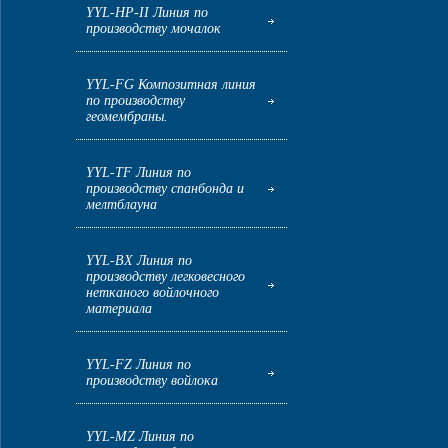
YYL-HP-II Линия по
производству мочалок
YYL-FG Композитная линия
по производству
геомембраны.
YYL-TF Линия по
производству спанбонда и
мелтблауна
YYL-BX Линия по
производству легковесного
нетканого войлочного
материала
YYL-FZ Линия по
производству войлока
YYL-MZ Линия по