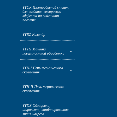
YYQR Иглопробивной станок
для создания велюрового
эффекта на войлочном
полотне
YYRZ Каландр
YYTG Машина
поверхностной обработки
YYH-I Печь термического
скрепления
YYH-II Печь термического
скрепления
YYDX Облицовка,
ширильная, комбинированная
линия нагрева