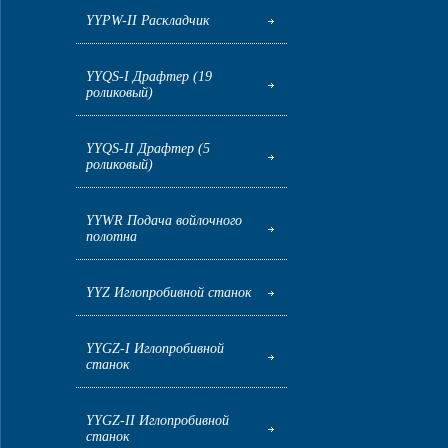
YYPW-II Раскладчик
YYQS-I Драфтер (19
роликовый)
YYQS-II Драфтер (5
роликовый)
YYWR Подача войлочного
полотна
YYZ Иглопробивной станок
YYGZ-I Иглопробивной
станок
YYGZ-II Иглопробивной
станок