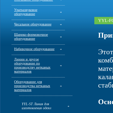
Ультразвуковое
оборудование
YYL-FG
Чесальное оборудование
При
Шарико-формовочное
оборудование
Набивочное оборудование
Этот
комб
Линии и другое
оборудование по
мате
производству нетканых
материалов
кала
Оборудование для
стаб
производства нетканых
материалов
Осн
YYL-ST Линия для
изготовления одеял