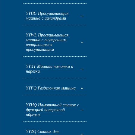
YYHG Просушивающая
машина с цилиндрами
YYWL Просушивающая
машина с внутренним
вращающимся
просушиванием
YYXT Машина намотки и
нарезки
YYFQ Разделочная машина
YYHQ Намоточной станок с
функцией поперечной
обрезки
YYZQ Станок для