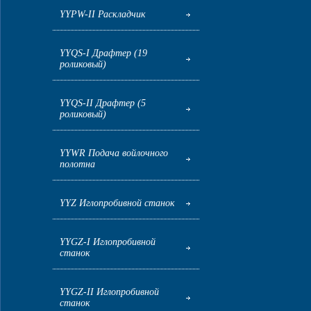
YYPW-II Раскладчик
YYQS-I Драфтер (19
роликовый)
YYQS-II Драфтер (5
роликовый)
YYWR Подача войлочного
полотна
YYZ Иглопробивной станок
YYGZ-I Иглопробивной
станок
YYGZ-II Иглопробивной
станок