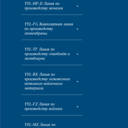
YYL-HP-II Линия по
производству мочалок
YYL-FG Композитная линия
по производству
геомембраны.
YYL-TF Линия по
производству спанбонда и
мелтблауна
YYL-BX Линия по
производству легковесного
нетканого войлочного
материала
YYL-FZ Линия по
производству войлока
YYL-MZ Линия по