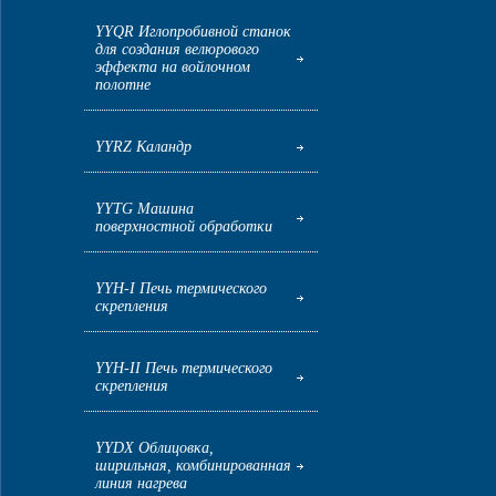
YYQR Иглопробивной станок
для создания велюрового
эффекта на войлочном
полотне
YYRZ Каландр
YYTG Машина
поверхностной обработки
YYH-I Печь термического
скрепления
YYH-II Печь термического
скрепления
YYDX Облицовка,
ширильная, комбинированная
линия нагрева