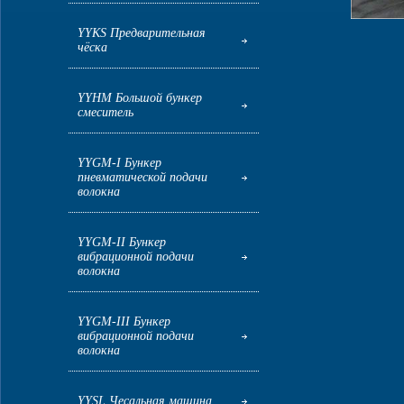
YYKS Предварительная
чёска
YYHM Большой бункер
смеситель
YYGM-I Бункер
пневматической подачи
волокна
YYGM-II Бункер
вибрационной подачи
волокна
YYGM-III Бункер
вибрационной подачи
волокна
YYSL Чесальная машина